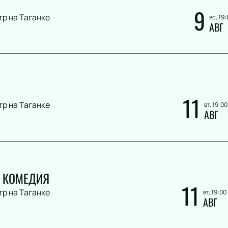
9
Фолк
тр на Таганке
вс, 19:
Авторская музыка
АВГ
Новогоднее шоу
Панк
Романс
Танец
КВН
11
Дискотека
тр на Таганке
вт, 19:00
АВГ
Шоу иллюзионистов
Народное шоу
Фьюжн
Конное шоу
. КОМЕДИЯ
11
тр на Таганке
вт, 19:00
АВГ