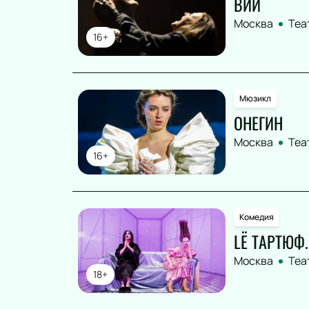
ВИЙ
Москва
Теа
16+
Мюзикл
ОНЕГИН
Москва
Теа
16+
Комедия
LЁ ТАРТЮФ
Москва
Теа
18+