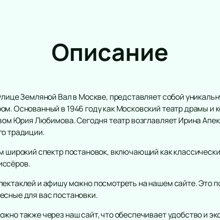
Описание
 улице Земляной Вал в Москве, представляет собой уникаль
м. Основанный в 1946 году как Московский театр драмы и к
твом Юрия Любимова. Сегодня театр возглавляет Ирина Апек
го традиции.
ям широкий спектр постановок, включающий как классически
иссёров.
пектаклей и афишу можно посмотреть на нашем сайте. Это п
есные для вас постановки.
ожно также через наш сайт, что обеспечивает удобство и 