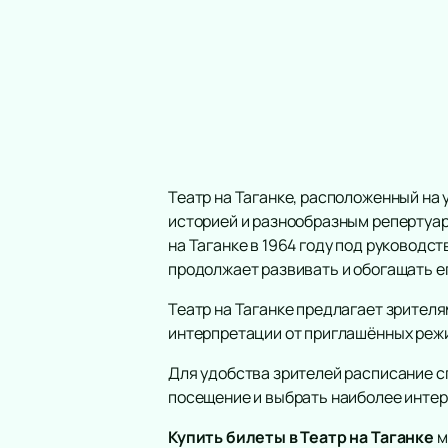
Театр на Таганке, расположенный на
историей и разнообразным репертуаро
на Таганке в 1964 году под руководс
продолжает развивать и обогащать е
Театр на Таганке предлагает зрител
интерпретации от приглашённых реж
Для удобства зрителей расписание с
посещение и выбрать наиболее интер
Купить билеты в Театр на Таганке
м