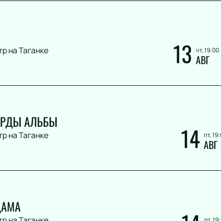
13
тр на Таганке
чт, 19:00
АВГ
АРДЫ АЛЬБЫ
14
тр на Таганке
пт, 19
АВГ
ДАМА
тр на Таганке
пт, 19