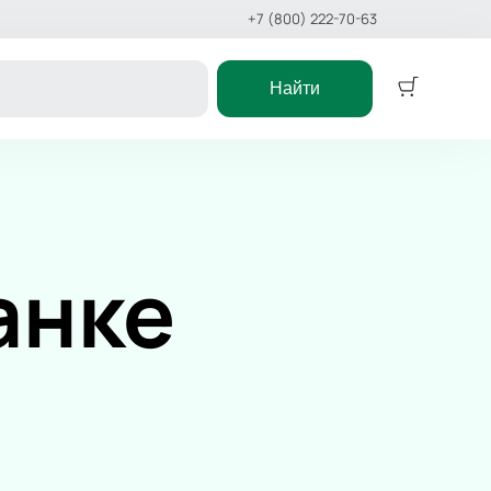
+7 (800) 222-70-63
Найти
Спорт
ктакль
Континентальная Хоккейная
Лига
ёлки
Российская Премьер Лига
анке
еатр
Футбол
Хоккей
 сказка
Смешанные единоборства
церт
Первая лига
Кубок России
Фигурное катание
икл
Киберспорт
а
Кубок Мэра