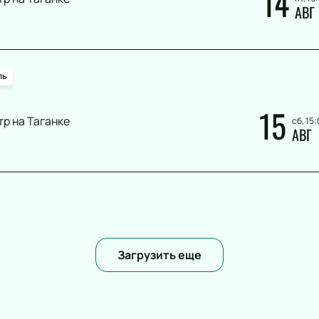
14
АВГ
ль
15
тр на Таганке
сб, 15:
АВГ
Загрузить еще