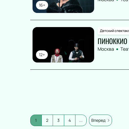
16+
Детский спектак
ПИНОККИО
Москва
Теа
12+
1
2
3
4
...
Вперед