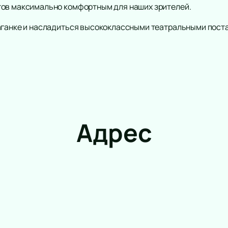
тов максимально комфортным для наших зрителей.
аганке и насладиться высококлассными театральными пост
Адрес