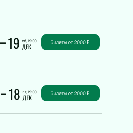
й спектакль
й спектакль
19
сб, 19:00
Билеты от
2000
₽
ДЕК
альный театр
 спектакль
акль
18
пт, 19:00
Билеты от
2000
₽
ДЕК