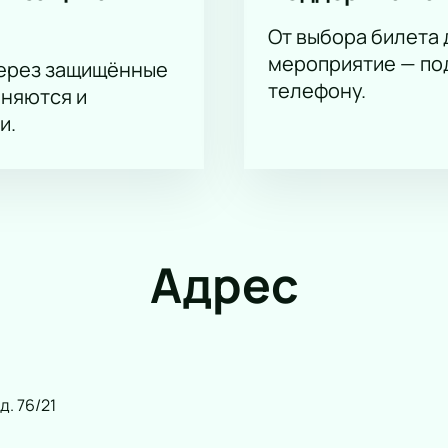
 Бовальдинов, Роман Морозов, Ксения Мон Сор
От выбора билета 
мероприятие — под
через защищённые
телефону.
аняются и
и.
Адрес
д. 76/21