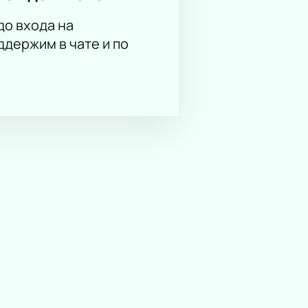
до входа на
держим в чате и по