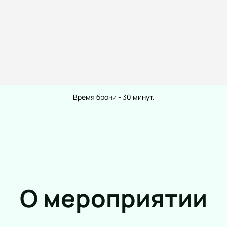
Ансамбль
Оперетта
Электронная музыка
Танцевальны
Шоу
Пластически
Хор
Трагедия
Инструментальная музыка
Рок-опера
Инди
Мелодрама
Танцевальное шоу
Эксперимент
Время брони - 30 минут.
Шансон
Иммерсивный
Новогодние концерты
Детектив
Гала-концерт
Танго-спект
Вокал
Литературные чтения
Ледовое шоу
Вечеринка
О мероприятии
Метал
Народная песня
Инди-поп