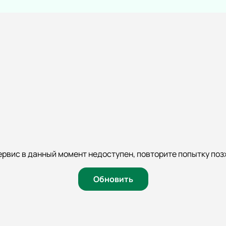
Новогодняя 
Концерт
Театр
Классика
Комедия
Поп
Драма
Рок
Спектакль
Оркестр
Балет
Эстрада
Пьеса
ервис в данный момент недоступен, повторите попытку поз
Stand Up
Опера
Хип-хоп
Музыкальный
Обновить
Джаз и блюз
Мюзикл
Фестиваль
Творческий 
Рэп
Моноспекта
Юмористическое шоу
Трагикомеди