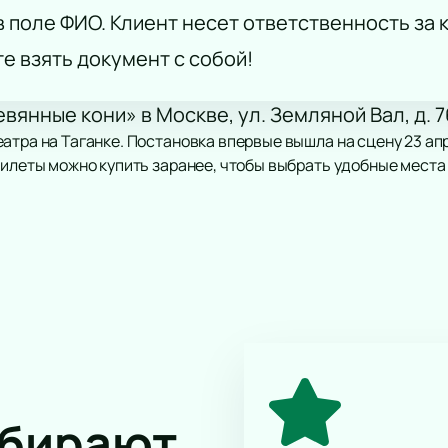
 поле ФИО. Клиент несет ответственность за
те взять документ с собой!
вянные кони» в Москве, ул. Земляной Вал, д. 7
атра на Таганке. Постановка впервые вышла на сцену 23 апр
Билеты можно купить заранее, чтобы выбрать удобные места
ремен, личных переживаний и поиска смысла жизни. Режисс
есу: Москва, ул. Земляной Вал, д. 76/21. Здание оборудован
оходят концерты, спектакли и другие культурные мероприя
а спектакль «Деревянные кони» онлайн?
ыбирают