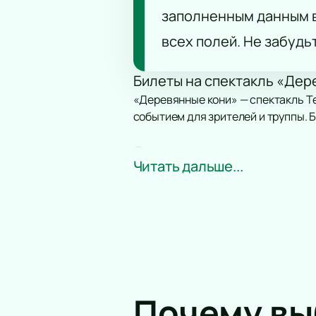
заполненным данным в
всех полей. Не забудь
Билеты на спектакль «Дере
«Деревянные кони» — спектакль Те
событием для зрителей и труппы. 
Сюжет
Читать дальше...
В спектакле поднимаются темы пе
сопротивления обстоятельствам.
Где пройдет событие?
Театр на Таганке находится по адр
форматов представлений. Здесь пр
Где и как купить билеты н
Почему в