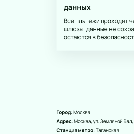
Андрей Попов, Анна Куклина, Баин
данных
Все платежи проходят 
шлюзы, данные не сохр
остаются в безопасност
Город
:
Москва
Адрес
:
Москва, ул. Земляной Вал, 
Станция метро
:
Таганская