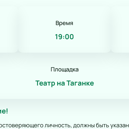
Фолк
Авторская музыка
Новогоднее шоу
Время
Панк
19:00
Романс
Танец
КВН
Дискотека
Шоу иллюзионистов
Площадка
Народное шоу
Фьюжн
Театр на Таганке
Конное шоу
ие!
остоверяющего личность, должны быть указан