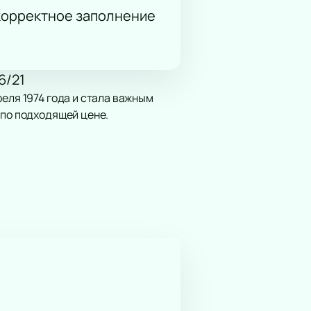
 корректное заполнение
6/21
еля 1974 года и стала важным
 по подходящей цене.
ер показывает вопросы зрелости и
о современной техникой для разных
тия.