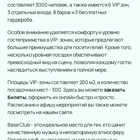
составляет 3000 человек, а также имеется 6 VIP зон,
Спорт
Экскурсия
Детский спектакль
3 отдельных входа, 8 баров и 3 бесплатных
Выставка
Концерт
Новогодние ёлки
Континентальная Хоккейная Лига
гардероба.
Мастер-класс
Кукольный театр
Театр
Российская Премьер Лига
Классика
Сертификат
Сказка
Футбол
Дополнительно
Поп
Особое внимание уделяется комфорту и уровню
Комедия
Конференция
Музыкальная сказка
Хоккей
гостеприимства в VIP-зонах, которые предлагают
Рок
Драма
Афиша
Образование
Детский концерт
большие преимущества для посетителей. Кроме того,
Смешанные единоборства
Оркестр
Спектакль
Площадки
несколько уровней посадки обеспечивают
Детское шоу
Кубок России
Эстрада
Балет
Новости
превосходный вид на сцену, позволяя каждому гостю
Цирк
Фигурное катание
Stand Up
Пьеса
Популярное
10
насладиться выступлением в полной мере.
Детский мюзикл
Киберспорт
Хип-хоп
Опера
Новогодняя Кремлёвская Ёлка
Баста и Гуф в Лужниках
Баста в Л
Подборки
20
Опера-сказка
Кубок Мэра
Джаз и блюз
Музыкальный спектакль
Площадь VIP-зоны составляет 200 м2, а количество
Подарочные сертификаты
ВИП Билеты
Корпоративным клиентам
Новогодняя сказка
Кулачные бои
Фестиваль
Мюзикл
посадочных мест - 300. Здесь вы можете
заказать
Чемпионат России по прыжкам
Рэп
билеты
, оформить их онлайн быстро и просто.
Творческий вечер
Бои
Расписание и афишу мероприятий вы также можете
Юмористическое шоу
Моноспектакль
посмотреть на нашем сайте.
Ансамбль
Трагикомедия
Электронная музыка
Оперетта
Base Club - это идеальное место для тех, кто ценит
Шоу
Танцевальный спектакль
качественную музыку и неповторимую атмосферу.
Хор
Пластический спектакль
Посетив клуб, вы окунетесь в мир музыкальных