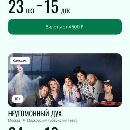
23
15
ОКТ
ДЕК
Билеты от
4500
₽
Комедия
18+
НЕУГОМОННЫЙ ДУХ
Москва
Московский губернский театр