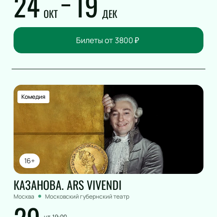
24
19
ОКТ
ДЕК
Билеты от
3800
₽
Комедия
16+
КАЗАНОВА. ARS VIVENDI
Москва
Московский губернский театр
чт, 19:00