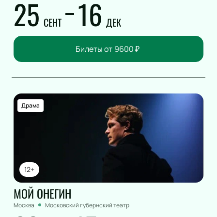
25
16
Романс
Танец
СЕНТ
ДЕК
КВН
Дискотека
Билеты от
9600
₽
Шоу иллюзионистов
Народное шоу
Фьюжн
Конное шоу
Драма
12+
МОЙ ОНЕГИН
Москва
Московский губернский театр