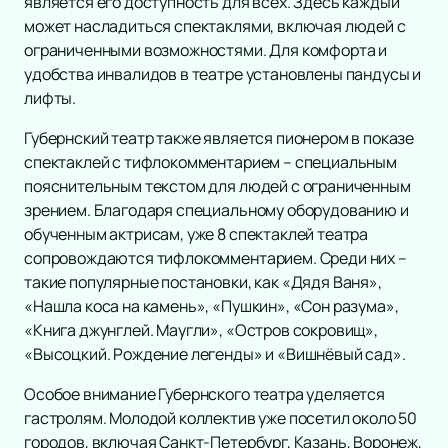
является его доступность для всех. Здесь каждый
может насладиться спектаклями, включая людей с
ограниченными возможностями. Для комфорта и
удобства инвалидов в театре установлены пандусы и
лифты.
Губернский театр также является пионером в показе
спектаклей с тифлокомментарием – специальным
пояснительным текстом для людей с ограниченным
зрением. Благодаря специальному оборудованию и
обученным актрисам, уже 8 спектаклей театра
сопровождаются тифлокомментарием. Среди них –
такие популярные постановки, как «Дядя Ваня»,
«Нашла коса на камень», «Пушкин», «Сон разума»,
«Книга джунглей. Маугли», «Остров сокровищ»,
«Высоцкий. Рождение легенды» и «Вишнёвый сад».
Особое внимание Губернского театра уделяется
гастролям. Молодой коллектив уже посетил около 50
городов, включая Санкт-Петербург, Казань, Воронеж,