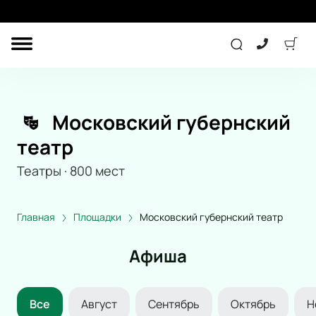
ДРУГОЕ
КОНЦЕРТ
Московский губернский
ДЕТЯМ
театр
Театры
·
800
мест
ТЕАТР
СПОРТ
Главная
Площадки
Московский губернский театр
ПОДАРОЧНЫЕ
Афиша
СЕРТИФИКАТЫ
Другое
Все
Август
Сентябрь
Октябрь
Н
Детям
Лекция