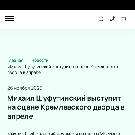
ДРУГОЕ
КОНЦЕРТ
ДЕТЯМ
Главная
Новости
Михаил Шуфутинский выступит на сцене Кремлевского
дворца в апреле
ТЕАТР
СПОРТ
26 ноября 2025
Михаил Шуфутинский выступит
на сцене Кремлевского дворца в
ПОДАРОЧНЫЕ
СЕРТИФИКАТЫ
апреле
Другое
Детям
Лекция
Михаил Шуфутинский появился на свет в Москве в