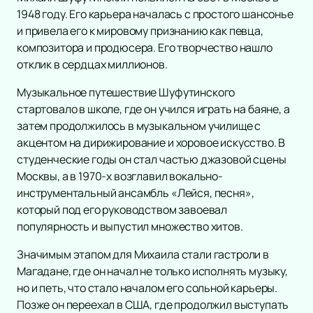
Спорт
Экскурсия
Детский спектакль
1948 году. Его карьера началась с простого шансонье
Выставка
Концерт
и привела его к мировому признанию как певца,
Новогодние ёлки
Континентальная Хоккейная Лига
композитора и продюсера. Его творчество нашло
Мастер-класс
Кукольный театр
Театр
Российская Премьер Лига
Классика
отклик в сердцах миллионов.
Сертификат
Сказка
Футбол
Дополнительно
Поп
Комедия
Конференция
Музыкальная сказка
Хоккей
Рок
Драма
Афиша
Музыкальное путешествие Шуфутинского
Образование
Детский концерт
Смешанные единоборства
Оркестр
Спектакль
стартовало в школе, где он учился играть на баяне, а
Площадки
Детское шоу
Первая лига
Эстрада
затем продолжилось в музыкальном училище с
Балет
Новости
Цирк
Кубок России
акцентом на дирижирование и хоровое искусство. В
Stand Up
Пьеса
Популярное
10
Детский мюзикл
студенческие годы он стал частью джазовой сцены
Фигурное катание
Хип-хоп
Опера
Баста и Гуф в Лужниках
Баста в Лужниках
Концерт Фараона в Мос
Подборки
20
Москвы, а в 1970-х возглавил вокально-
Опера-сказка
Киберспорт
Джаз и блюз
Музыкальный спектакль
Подарочные сертификаты
ВИП Билеты
Корпоративным клиентам
инструментальный ансамбль «Лейся, песня»,
Новогодняя сказка
Кубок Мэра
Фестиваль
Мюзикл
который под его руководством завоевал
Кулачные бои
Рэп
Творческий вечер
популярность и выпустил множество хитов.
Кубок Александра Овечкина
Юмористическое шоу
Моноспектакль
Чемпионат России по прыжкам
Ансамбль
Трагикомедия
Значимым этапом для Михаила стали гастроли в
Бои
Электронная музыка
Магадане, где он начал не только исполнять музыку,
Оперетта
но и петь, что стало началом его сольной карьеры.
Шоу
Танцевальный спектакль
Позже он переехал в США, где продолжил выступать
Хор
Пластический спектакль