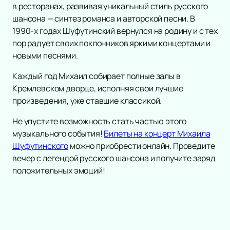
в ресторанах, развивая уникальный стиль русского
Инструментальная музыка
Трагедия
шансона — синтез романса и авторской песни. В
Инди
Рок-опера
1990-х годах Шуфутинский вернулся на родину и с тех
Танцевальное шоу
Мелодрама
пор радует своих поклонников яркими концертами и
Шансон
Экспериментальный театр
новыми песнями.
Новогодние концерты
Иммерсивный спектакль
Гала-концерт
Каждый год Михаил собирает полные залы в
Детектив
Кремлевском дворце, исполняя свои лучшие
Вокал
Танго-спектакль
произведения, уже ставшие классикой.
Литературные чтения
Ледовое шоу
Не упустите возможность стать частью этого
Вечеринка
музыкального события!
Билеты на концерт Михаила
Метал
Шуфутинского
можно приобрести онлайн. Проведите
Народная песня
вечер с легендой русского шансона и получите заряд
Инди-поп
положительных эмоций!
Фолк
Авторская музыка
Новогоднее шоу
Панк