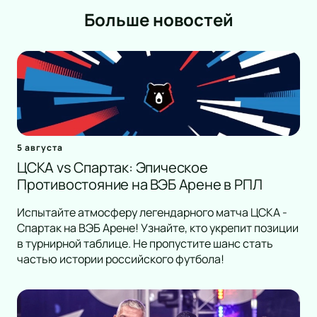
Романс
Больше новостей
Танец
КВН
Дискотека
Шоу иллюзионистов
Народное шоу
Фьюжн
Конное шоу
5 августа
ЦСКА vs Спартак: Эпическое
Противостояние на ВЭБ Арене в РПЛ
Испытайте атмосферу легендарного матча ЦСКА -
Спартак на ВЭБ Арене! Узнайте, кто укрепит позиции
в турнирной таблице. Не пропустите шанс стать
частью истории российского футбола!