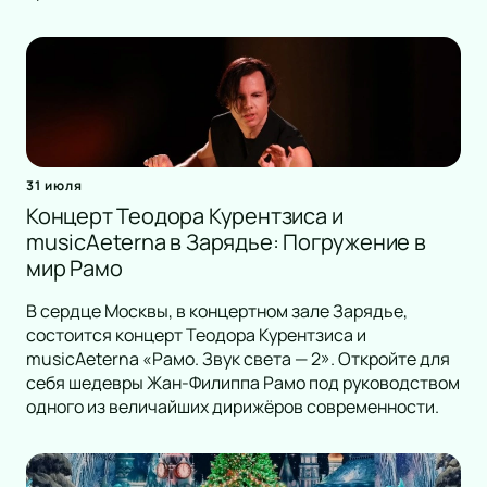
31 июля
Концерт Теодора Курентзиса и
musicAeterna в Зарядье: Погружение в
мир Рамо
В сердце Москвы, в концертном зале Зарядье,
состоится концерт Теодора Курентзиса и
musicAeterna «Рамо. Звук света — 2». Откройте для
себя шедевры Жан-Филиппа Рамо под руководством
одного из величайших дирижёров современности.