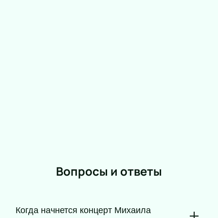
Шуфутинского в Москве
Успейте купить билеты на концерт Михаила
Шуфутинского! Наш онлайн-сервис поможет вам
сделать это за считанные минуты. Сначала
оплатите заказ, выбрав желаемые места на схеме
зала, и оставьте свои контактные данные для
доставки билетов. В течение нескольких секунд
они придут на указанный вами адрес электронной
почты. После этого вам останется лишь сохранить
их и отправиться на мероприятие.
Вопросы и ответы
Когда начнется концерт Михаила