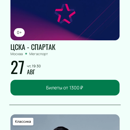
0+
ЦСКА - СПАРТАК
Москва
Мегаспорт
27
чт, 19:30
АВГ
Билеты от
1300
₽
Классика