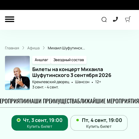
ДРУГОЕ
КОНЦЕРТ
Главная
Афиша
Михаил Шуфутинск...
ДЕТЯМ
Аншлаг
Звездный состав
Билеты на концерт Михаила
Шуфутинского 3 сентября 2026
ТЕАТР
СПОРТ
Кремлевский дворец
Шансон
12+
3 сент.
-
4 сент.
МЕРОПРИЯТИИ
НАШИ ПРЕИМУЩЕСТВА
БЛИЖАЙШИЕ МЕРОПРИЯТИЯ
ПОДАРОЧНЫЕ
СЕРТИФИКАТЫ
Другое
Детям
Лекция