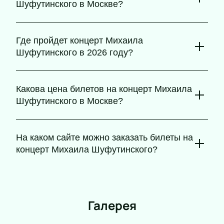
Шуфутинского в Москве?
Концерт состоится 3 сентября 2026 года, время начала
уточняйте на билетах. Ожидается незабываемый вечер
Где пройдет концерт Михаила
шансона и живой музыки.
Шуфутинского в 2026 году?
Выступление пройдет на сцене Государственного
Кремлевского дворца в Москве – месте, где выступают
Какова цена билетов на концерт Михаила
только топовые артисты.
Шуфутинского в Москве?
Стоимость билетов зависит от сектора и категории
мест. Узнать актуальные цены можно на нашем сайте.
На каком сайте можно заказать билеты на
концерт Михаила Шуфутинского?
Билеты можно купить онлайн на нашем сайте. После
покупки они поступят на email, и их можно использовать
для входа в электронном виде.
Галерея