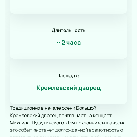
Романс
Танец
КВН
Дискотека
Длительность
Шоу иллюзионистов
~
2 часа
Народное шоу
Фьюжн
Конное шоу
Площадка
Кремлевский дворец
Традиционно в начале осени Большой
Кремлевский дворец приглашает на концерт
Михаила Шуфутинского. Для поклонников шансона
это событие станет долгожданной возможностью