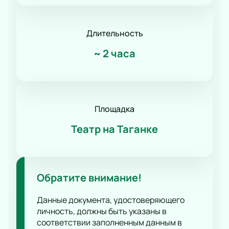
Романс
Танец
КВН
Длительность
Дискотека
~
2 часа
Шоу иллюзионистов
Народное шоу
Фьюжн
Конное шоу
Площадка
Театр на Таганке
Обратите внимание!
Данные документа, удостоверяющего
личность, должны быть указаны в
соответствии заполненным данным в