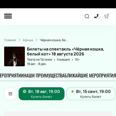
ДРУГОЕ
КОНЦЕРТ
Главная
Афиша
Чёрная кошка, бе...
ДЕТЯМ
Билеты на спектакль «Чёрная кошка,
белый кот» 18 августа 2026
Театр на Таганке
Комедия
16+
18 авг.
-
8 дек.
ТЕАТР
СПОРТ
МЕРОПРИЯТИИ
НАШИ ПРЕИМУЩЕСТВА
БЛИЖАЙШИЕ МЕРОПРИЯТИЯ
ПОДАРОЧНЫЕ
СЕРТИФИКАТЫ
Другое
Детям
Лекция