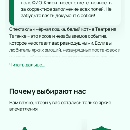
поле ФИО. Клиент несет ответственность
за корректное заполнение всех полей. Не
забудьте взять документ с собой!
Спектакль «Чёрная кошка, белый кот» в Театре на
Таганке – это яркое и незабываемое событие,
которое не оставит вас равнодушными. Если вы
любитель ярких эмоций, незаурядных постановок и
уникальной атмосферы, то этот спектакль точно
стоит посетить.
Читать дальше...
На страницах популярного фильма Эмира
Кустурицы оживает история двух аферистов,
которые сталкиваются с непредсказуемыми
Почему выбирают нас
событиями и роковыми случайностями. При этом,
клоунская подача и необычный юмор добавляют
Нам важно, чтобы у вас остались только яркие
спектаклю особую изюминку.
впечатления
Здесь вы станете свидетелями разыгрывания
бандитской комедии, исполненной в стиле
Балканского колорита. Вас ждут блеф, мафиози,