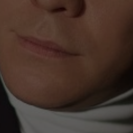
Романс
Танец
КВН
Дискотека
Шоу иллюзионистов
Народное шоу
Фьюжн
Конное шоу