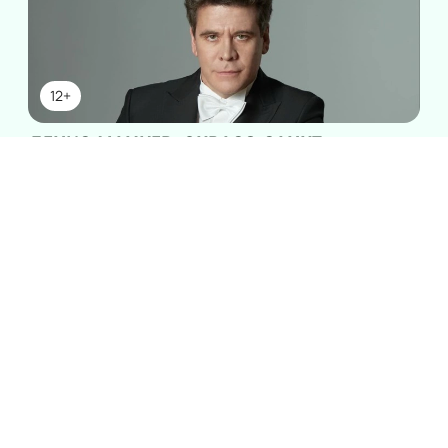
12+
ДЕНИС МАЦУЕВ, ЗКРАСО САНКТ-
ПЕТЕРБУРГСКОЙ ФИЛАРМОНИИ
Москва
Концертный зал Чайковского
7
сб, 19:00
НОЯБ
Билеты от
8800
₽
Классика