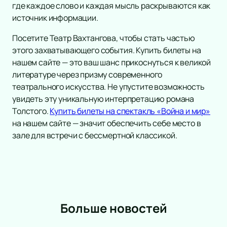
где каждое слово и каждая мысль раскрываются как
Инструментальная музыка
Трагедия
источник информации.
Инди
Рок-опера
Танцевальное шоу
Мелодрама
Посетите Театр Вахтангова, чтобы стать частью
Шансон
Экспериментальный театр
этого захватывающего события. Купить билеты на
Новогодние концерты
нашем сайте — это ваш шанс прикоснуться к великой
Иммерсивный спектакль
литературе через призму современного
Гала-концерт
Детектив
театрального искусства. Не упустите возможность
Вокал
Танго-спектакль
увидеть эту уникальную интерпретацию романа
Литературные чтения
Толстого.
Купить билеты на спектакль «Война и мир»
Ледовое шоу
на нашем сайте — значит обеспечить себе место в
Вечеринка
зале для встречи с бессмертной классикой.
Метал
Народная песня
Инди-поп
Фолк
Авторская музыка
Больше новостей
Новогоднее шоу
Панк