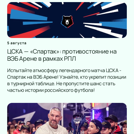
Романс
Танец
КВН
Дискотека
Шоу иллюзионистов
Народное шоу
5 августа
Фьюжн
ЦСКА — «Спартак»: противостояние на
ВЭБ Арене в рамках РПЛ
Конное шоу
Испытайте атмосферу легендарного матча ЦСКА -
Спартак на ВЭБ Арене! Узнайте, кто укрепит позиции
в турнирной таблице. Не пропустите шанс стать
частью истории российского футбола!