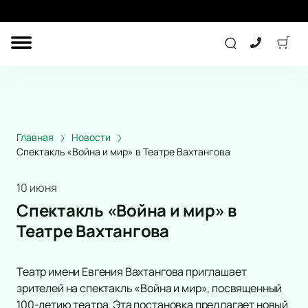
ДРУГОЕ
КОНЦЕРТ
ДЕТЯМ
Главная
Новости
Спектакль «Война и мир» в Театре Вахтангова
ТЕАТР
СПОРТ
10 июня
Спектакль «Война и мир» в
Театре Вахтангова
ПОДАРОЧНЫЕ
СЕРТИФИКАТЫ
Театр имени Евгения Вахтангова приглашает
Другое
зрителей на спектакль «Война и мир», посвященный
Детям
Лекция
100-летию театра. Эта постановка предлагает новый