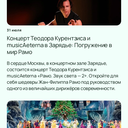
31 июля
Концерт Теодора Курентзиса и
musicAeterna в Зарядье: Погружение в
мир Рамо
В сердце Москвы, в концертном зале Зарядье,
состоится концерт Теодора Курентзиса и
musicAeterna «Рамо. Звук света — 2». Откройте для
себя шедевры Жан-Филиппа Рамо под руководством
одного из величайших дирижёров современности.