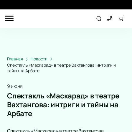
ДРУГОЕ
КОНЦЕРТ
ДЕТЯМ
Главная
Новости
Спектакль «Маскарад» в театре Вахтангова: интриги и
тайны на Арбате
ТЕАТР
СПОРТ
9 июня
Спектакль «Маскарад» в театре
Вахтангова: интриги и тайны на
ПОДАРОЧНЫЕ
СЕРТИФИКАТЫ
Арбате
Другое
Детям
Лекция
Спектакль «Маскарад» в театре Вахтангова