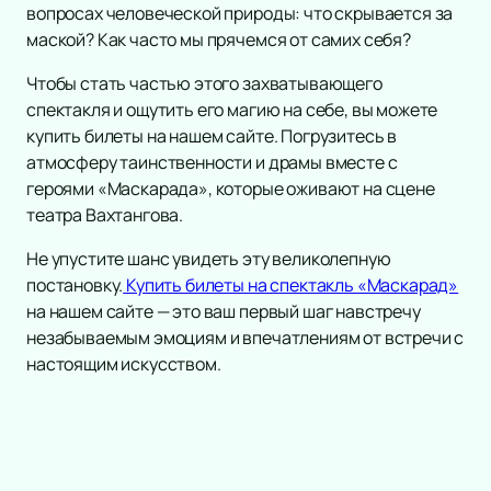
вопросах человеческой природы: что скрывается за
Инструментальная музыка
Трагедия
маской? Как часто мы прячемся от самих себя?
Инди
Рок-опера
Танцевальное шоу
Мелодрама
Чтобы стать частью этого захватывающего
Шансон
Экспериментальный театр
спектакля и ощутить его магию на себе, вы можете
Новогодние концерты
Иммерсивный спектакль
купить билеты на нашем сайте. Погрузитесь в
Гала-концерт
атмосферу таинственности и драмы вместе с
Детектив
героями «Маскарада», которые оживают на сцене
Вокал
Танго-спектакль
театра Вахтангова.
Литературные чтения
Ледовое шоу
Не упустите шанс увидеть эту великолепную
Вечеринка
постановку.
Купить билеты на спектакль «Маскарад»
Метал
на нашем сайте — это ваш первый шаг навстречу
Народная песня
незабываемым эмоциям и впечатлениям от встречи с
Инди-поп
настоящим искусством.
Фолк
Авторская музыка
Новогоднее шоу
Панк