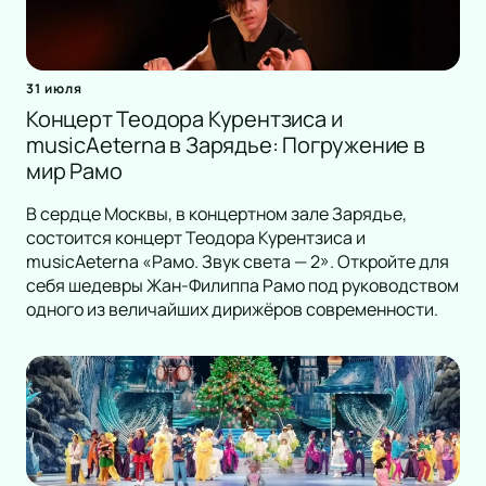
31 июля
Концерт Теодора Курентзиса и
musicAeterna в Зарядье: Погружение в
мир Рамо
В сердце Москвы, в концертном зале Зарядье,
состоится концерт Теодора Курентзиса и
musicAeterna «Рамо. Звук света — 2». Откройте для
себя шедевры Жан-Филиппа Рамо под руководством
одного из величайших дирижёров современности.