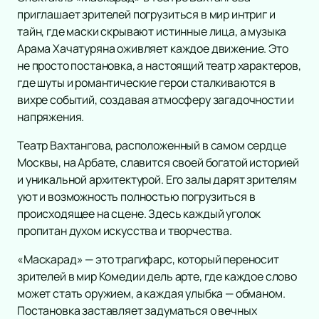
Спорт
Экскурсия
Детский спектакль
приглашает зрителей погрузиться в мир интриг и
Выставка
Концерт
тайн, где маски скрывают истинные лица, а музыка
Новогодние ёлки
Континентальная Хоккейная Лига
Арама Хачатуряна оживляет каждое движение. Это
Мастер-класс
Кукольный театр
Театр
Российская Премьер Лига
Классика
не просто постановка, а настоящий театр характеров,
Сертификат
Сказка
Футбол
Дополнительно
Поп
Комедия
где шуты и романтические герои сталкиваются в
Конференция
Музыкальная сказка
Хоккей
Рок
Драма
Афиша
вихре событий, создавая атмосферу загадочности и
Образование
Детский концерт
Смешанные единоборства
Оркестр
Спектакль
Площадки
напряжения.
Детское шоу
Кубок России
Эстрада
Балет
Новости
Цирк
Фигурное катание
Театр Вахтангова, расположенный в самом сердце
Stand Up
Пьеса
Популярное
10
Детский мюзикл
Москвы, на Арбате, славится своей богатой историей
Киберспорт
Хип-хоп
Опера
Новогодняя Кремлёвская Ёлка
Баста и Гуф в Лужниках
Баста в Л
Подборки
20
и уникальной архитектурой. Его залы дарят зрителям
Опера-сказка
Кубок Мэра
Джаз и блюз
Музыкальный спектакль
Подарочные сертификаты
ВИП Билеты
Корпоративным клиентам
уют и возможность полностью погрузиться в
Новогодняя сказка
Кулачные бои
Фестиваль
Мюзикл
происходящее на сцене. Здесь каждый уголок
Чемпионат России по прыжкам
Рэп
Творческий вечер
пропитан духом искусства и творчества.
Бои
Юмористическое шоу
Моноспектакль
Ансамбль
Трагикомедия
«Маскарад» — это трагифарс, который переносит
Электронная музыка
зрителей в мир Комедии дель арте, где каждое слово
Оперетта
может стать оружием, а каждая улыбка — обманом.
Шоу
Танцевальный спектакль
Постановка заставляет задуматься о вечных
Хор
Пластический спектакль