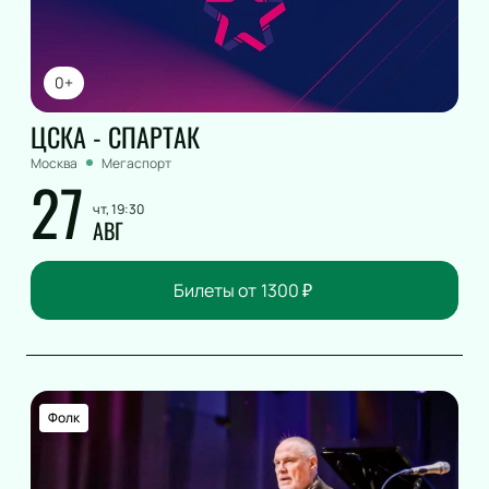
0+
ЦСКА - СПАРТАК
Москва
Мегаспорт
27
чт, 19:30
АВГ
Билеты от
1300
₽
Фолк