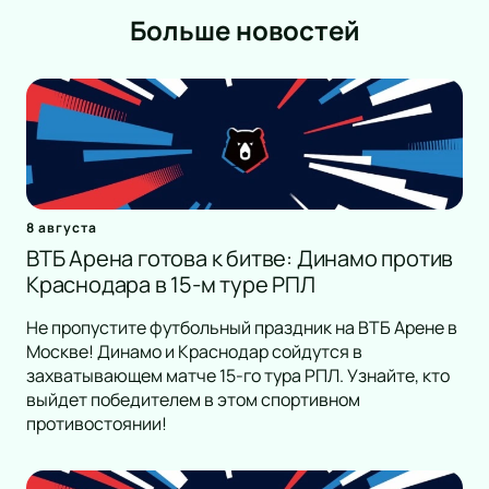
Романс
Больше новостей
Танец
КВН
Дискотека
Шоу иллюзионистов
Народное шоу
Фьюжн
Конное шоу
8 августа
ВТБ Арена готова к битве: Динамо против
Краснодара в 15-м туре РПЛ
Не пропустите футбольный праздник на ВТБ Арене в
Москве! Динамо и Краснодар сойдутся в
захватывающем матче 15-го тура РПЛ. Узнайте, кто
выйдет победителем в этом спортивном
противостоянии!