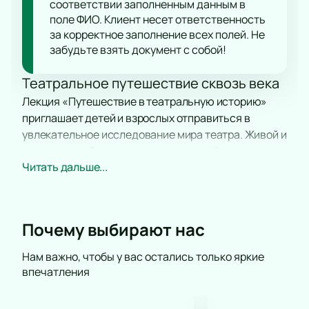
соответствии заполненным данным в
поле ФИО. Клиент несет ответственность
за корректное заполнение всех полей. Не
забудьте взять документ с собой!
Театральное путешествие сквозь века
Лекция «Путешествие в театральную историю»
приглашает детей и взрослых отправиться в
увлекательное исследование мира театра. Живой и
естественный интерес к тому, «как всё устроено» и
Читать дальше...
«как всё работает», стал отправной точкой для
создания этого формата, где история мирового
театра раскрывается легко, наглядно и с
искренним увлечением.
Почему выбирают нас
От Древней Греции до наших дней
Нам важно, чтобы у вас остались только яркие
впечатления
На протяжении лекции участники проследят, как
рождался и развивался театр — от античных
представлений Древней Греции до современных