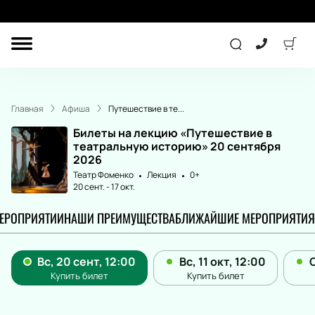
ДРУГОЕ
КОНЦЕРТ
Главная
Афиша
Путешествие в те...
ДЕТЯМ
Билеты на лекцию «Путешествие в
театральную историю» 20 сентября
2026
Театр Фоменко
Лекция
0+
ТЕАТР
СПОРТ
20 сент.
-
17 окт.
МЕРОПРИЯТИИ
НАШИ ПРЕИМУЩЕСТВА
БЛИЖАЙШИЕ МЕРОПРИЯТИЯ
ПОДАРОЧНЫЕ
СЕРТИФИКАТЫ
Другое
Детям
Лекция