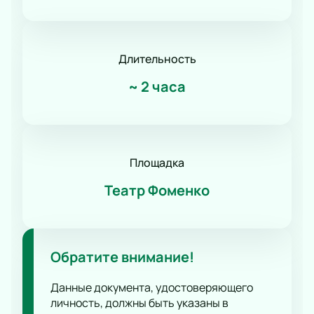
Романс
Танец
КВН
Длительность
Дискотека
Шоу иллюзионистов
~
2 часа
Народное шоу
Фьюжн
Конное шоу
Площадка
Театр Фоменко
Обратите внимание!
Данные документа, удостоверяющего
личность, должны быть указаны в