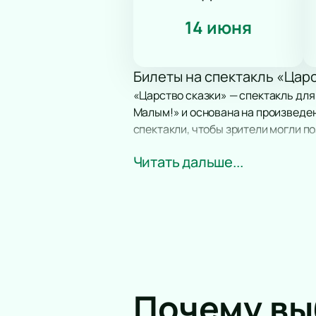
14 июня
Билеты на спектакль «Царс
«Царство сказки» — спектакль для
Малым!» и основана на произведен
спектакли, чтобы зрители могли п
Читать дальше...
Сюжет
В основе сюжета — история о царе
художественные решения. В спекта
России. Зрители увидят новую вер
Программа рассчитана на дет
Постановка создана по сказ
В спектакле участвуют артис
Мероприятие проходит в рамк
Почему в