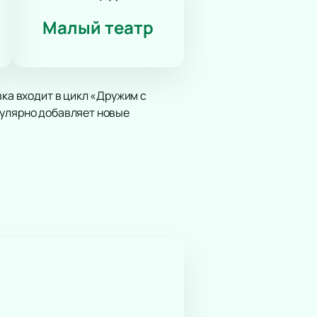
Малый театр
вка входит в цикл «Дружим с
гулярно добавляет новые
вучит музыка и используются
есть лауреаты и народные артисты
 страны.