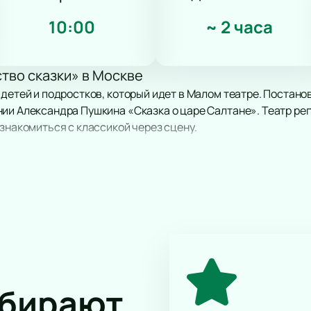
10:00
~
2 часа
тво сказки» в Москве
 детей и подростков, который идет в Малом театре. Постано
ии Александра Пушкина «Сказка о царе Салтане». Театр ре
ознакомиться с классикой через сцену.
 Салтане, его семье и приключениях героев. В постановке з
кле играют артисты труппы Малого театра, среди которых 
сию известной сказки на сцене одного из старейших театров
ей и подростков.
ке Александра Пушкина.
ты Малого театра.
ах цикла для молодого зрителя.
ыбирают