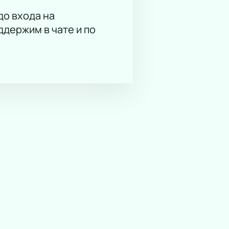
до входа на
держим в чате и по