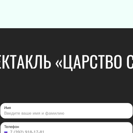
Новогодняя 
Концерт
Театр
КТАКЛЬ «ЦАРСТВО С
Классика
Комедия
Поп
Драма
Рок
Спектакль
Оркестр
Балет
Эстрада
Пьеса
Stand Up
Опера
Хип-хоп
Музыкальный
Имя
Джаз и блюз
Мюзикл
Фестиваль
Творческий 
Рэп
Моноспекта
Телефон
Юмористическое шоу
Трагикомеди