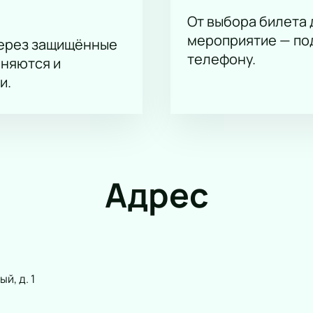
 театра Москвы.
От выбора билета 
мероприятие — под
через защищённые
на актёрского состава.
телефону.
аняются и
и.
Адрес
й, д. 1