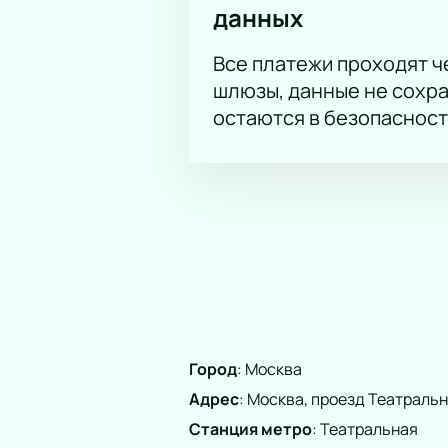
данных
или стандартных секторах Малого
Все платежи проходят 
Обратите внимание, возможна сме
шлюзы, данные не сохр
остаются в безопасност
Город
:
Москва
Адрес
:
Москва, проезд Театральны
Станция метро
:
Театральная