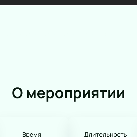
Фолк
Авторская музыка
Новогоднее шоу
Панк
Романс
Танец
КВН
Дискотека
Шоу иллюзионистов
Народное шоу
Фьюжн
О мероприятии
Конное шоу
Время
Длительность