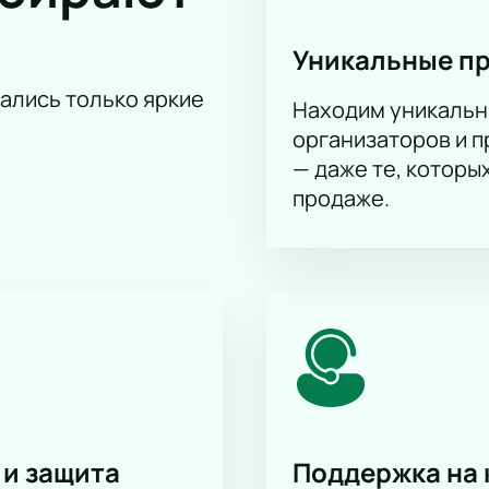
адресу: Москва, проезд Театральный, дом 1. Театр находитс
Уникальные п
цена оснащена современным оборудованием.
тались только яркие
Находим уникальн
а спектакль «Царство сказки» онлайн?
организаторов и 
рство сказки»
можно на нашем сайте через интерактивную 
— даже те, которы
менеджер поможет подобрать подходящий вариант и расскаж
ктора зала. На сайте указана стоимость каждого билета, мо
продаже.
можно онлайн, после чего электронный билет поступит на по
азано на сайте.
о узнать в разделе афиши.
в информации о событии.
заранее.
тво сказки» можно также по телефону кассы театра. Менедж
нии показов и особенностях зала.
лективного посещения спектакля. Менеджеры помогут выбра
 и защита
Поддержка на 
 корпоративным условиям и согласовать оплату. Доступны 