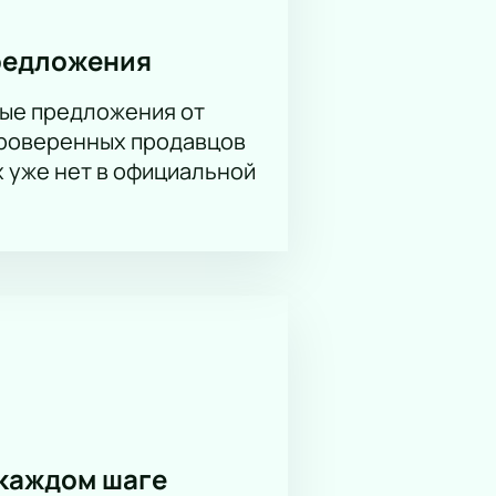
я в центре города. Зал рассчитан
редложения
ые предложения от
проверенных продавцов
схему зала. Выберите места
х уже нет в официальной
ет о правилах заказа. Цена
жно выбрать вип-ложу или
чту или в личный кабинет.
ер ответит на вопросы о
ть места для группы сотрудников
каждом шаге
варианты размещения в вип-зонах