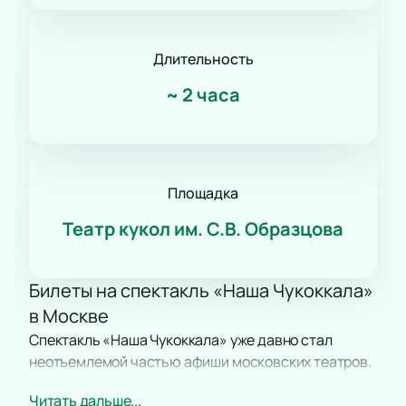
Романс
Танец
КВН
Длительность
Дискотека
~
2 часа
Шоу иллюзионистов
Народное шоу
Фьюжн
Конное шоу
Площадка
Театр кукол им. С.В. Образцова
Билеты на спектакль «Наша Чукоккала»
в Москве
Спектакль «Наша Чукоккала» уже давно стал
неотъемлемой частью афиши московских театров.
На протяжении многих лет он неизменно
Читать дальше...
привлекает внимание зрителей всех возрастов,