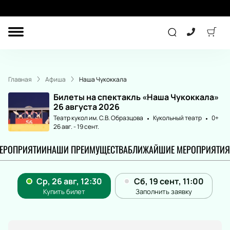
ДРУГОЕ
КОНЦЕРТ
Главная
Афиша
Наша Чукоккала
ДЕТЯМ
Билеты на спектакль «Наша Чукоккала»
26 августа 2026
Театр кукол им. С.В. Образцова
Кукольный театр
0+
26 авг.
-
19 сент.
ТЕАТР
СПОРТ
МЕРОПРИЯТИИ
НАШИ ПРЕИМУЩЕСТВА
БЛИЖАЙШИЕ МЕРОПРИЯТИЯ
ПОДАРОЧНЫЕ
СЕРТИФИКАТЫ
Другое
Детям
Лекция