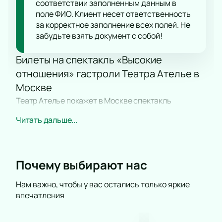
соответствии заполненным данным в
поле ФИО. Клиент несет ответственность
за корректное заполнение всех полей. Не
забудьте взять документ с собой!
Билеты на спектакль «Высокие
отношения» гастроли Театра Ателье в
Москве
Театр Ателье покажет в Москве спектакль
«Высокие отношения». Гастроли пройдут на сцене
Читать дальше...
Театра эстрады по адресу: Москва, наб.
Берсеневская, д. 20/2. Спектакль можно
посмотреть только во время гастролей этого
коллектива.
Купить билеты на спектакль
Почему выбирают нас
«Высокие отношения» гастроли Театра Ателье
можно онлайн заранее, чтобы выбрать удобные
Нам важно, чтобы у вас остались только яркие
впечатления
места.
Сюжет