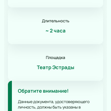
Романс
Танец
КВН
Длительность
Дискотека
Шоу иллюзионистов
~
2 часа
Народное шоу
Фьюжн
Конное шоу
Площадка
Театр Эстрады
Обратите внимание!
Данные документа, удостоверяющего
личность, должны быть указаны в