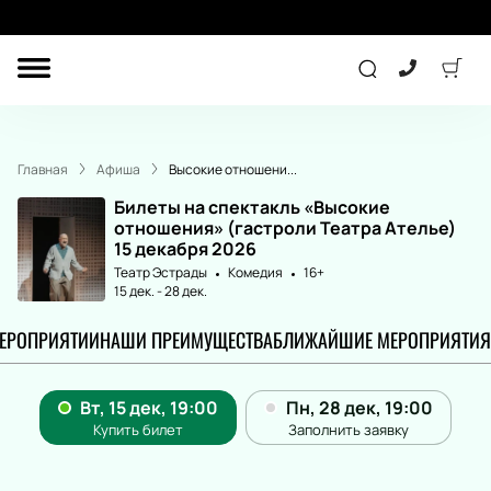
ДРУГОЕ
КОНЦЕРТ
Главная
Афиша
Высокие отношени...
ДЕТЯМ
Билеты на спектакль «Высокие
отношения» (гастроли Театра Ателье)
15 декабря 2026
Театр Эстрады
Комедия
16+
ТЕАТР
СПОРТ
15 дек.
-
28 дек.
МЕРОПРИЯТИИ
НАШИ ПРЕИМУЩЕСТВА
БЛИЖАЙШИЕ МЕРОПРИЯТИЯ
ПОДАРОЧНЫЕ
СЕРТИФИКАТЫ
Другое
Детям
Лекция