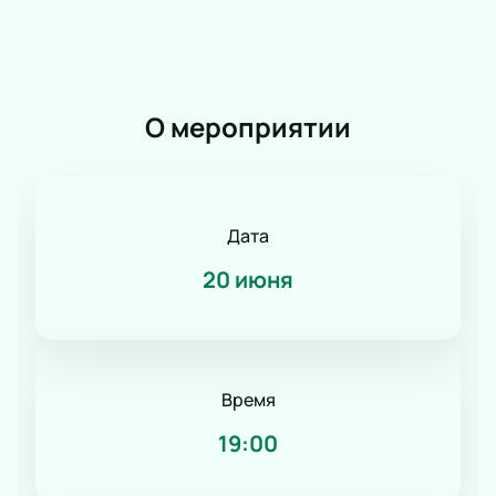
Романс
Танец
КВН
Дискотека
О мероприятии
Шоу иллюзионистов
Народное шоу
Фьюжн
Конное шоу
Дата
20 июня
Время
19:00