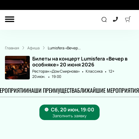
ДРУГОЕ
КОНЦЕРТ
Главная
Афиша
Lumisfera «Вечер...
ДЕТЯМ
Билеты на концерт Lumisfera «Вечер в
особняке» 20 июня 2026
Ресторан «Дом Смирнова»
Классика
12+
20 июн.
19:00
ТЕАТР
СПОРТ
МЕРОПРИЯТИИ
НАШИ ПРЕИМУЩЕСТВА
БЛИЖАЙШИЕ МЕРОПРИЯТИЯ
ПОДАРОЧНЫЕ
СЕРТИФИКАТЫ
Другое
Детям
Лекция