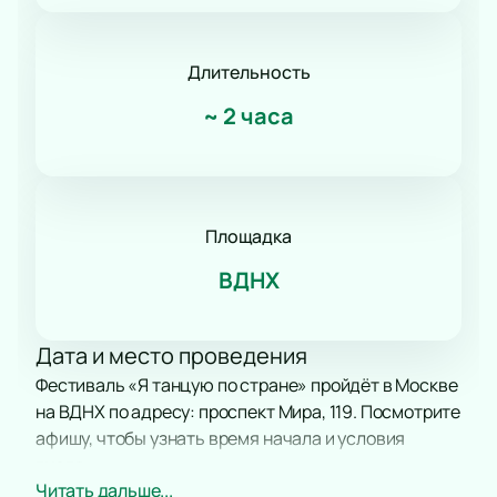
Романс
Танец
КВН
Длительность
Дискотека
~
2 часа
Шоу иллюзионистов
Народное шоу
Фьюжн
Конное шоу
Площадка
ВДНХ
Дата и место проведения
Фестиваль «Я танцую по стране» пройдёт в Москве
на ВДНХ по адресу: проспект Мира, 119. Посмотрите
афишу, чтобы узнать время начала и условия
входа.
Читать дальше...