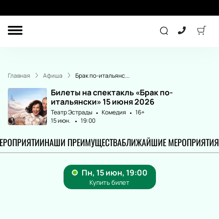
ДРУГОЕ
КОНЦЕРТ
Главная
Афиша
Брак по-итальянс...
ДЕТЯМ
Билеты на спектакль «Брак по-
итальянски» 15 июня 2026
Театр Эстрады
Комедия
16+
15 июн.
19:00
ТЕАТР
СПОРТ
МЕРОПРИЯТИИ
НАШИ ПРЕИМУЩЕСТВА
БЛИЖАЙШИЕ МЕРОПРИЯТИЯ
ПОДАРОЧНЫЕ
СЕРТИФИКАТЫ
Другое
Детям
Лекция