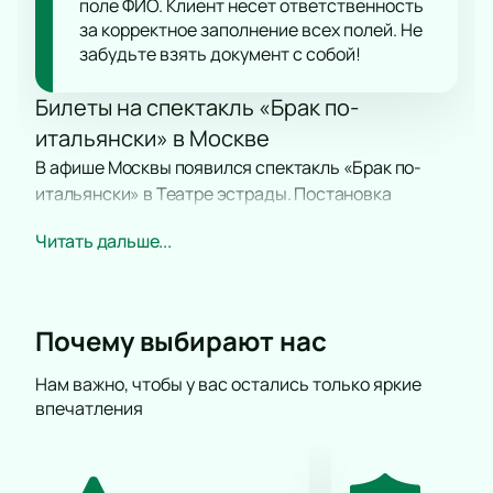
поле ФИО. Клиент несет ответственность
за корректное заполнение всех полей. Не
забудьте взять документ с собой!
Билеты на спектакль «Брак по-
итальянски» в Москве
В афише Москвы появился спектакль «Брак по-
итальянски» в Театре эстрады. Постановка
основана на пьесе Эдуардо Де Филиппо, ставшей
Читать дальше...
известной после выхода одноимённого фильма. В
спектакле играют Нонна Гришаева и Дмитрий Фрид.
Билеты можно купить заранее на нашем сайте.
Почему выбирают нас
Сюжет
В центре истории — судьба женщины, которая
Нам важно, чтобы у вас остались только яркие
впечатления
после многих испытаний сохраняет веру в чувства
и право на счастье. Сюжет строится на конфликте
двух людей. На сцене разворачивается диалог, за
которым скрываются годы любви и надежд.