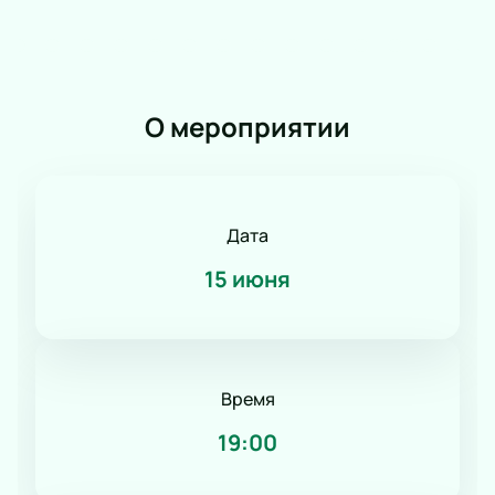
Романс
Танец
КВН
Дискотека
О мероприятии
Шоу иллюзионистов
Народное шоу
Фьюжн
Конное шоу
Дата
15 июня
Время
19:00