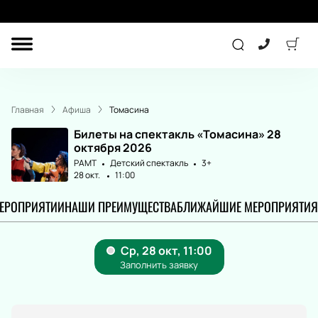
ДРУГОЕ
КОНЦЕРТ
Главная
Афиша
Томасина
ДЕТЯМ
Билеты на спектакль «Томасина» 28
октября 2026
РАМТ
Детский спектакль
3+
28 окт.
11:00
ТЕАТР
СПОРТ
МЕРОПРИЯТИИ
НАШИ ПРЕИМУЩЕСТВА
БЛИЖАЙШИЕ МЕРОПРИЯТИЯ
ПОДАРОЧНЫЕ
СЕРТИФИКАТЫ
Другое
Детям
Лекция