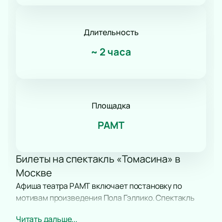
Романс
Танец
КВН
Длительность
Дискотека
~
2 часа
Шоу иллюзионистов
Народное шоу
Фьюжн
Конное шоу
Площадка
РАМТ
Билеты на спектакль «Томасина» в
Москве
Афиша театра РАМТ включает постановку по
мотивам произведения Пола Гэллико. Спектакль
«Томасина» подходит для семейного просмотра.
Читать дальше...
На сцене показывают историю о верности, поиске