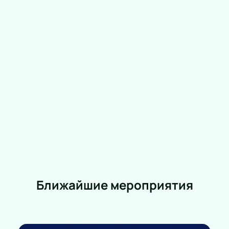
доступна интерактивная схема зала. Можно
выбрать места самостоятельно или обратиться к
менеджеру по телефону. Цена зависит от
выбранного места и указана онлайн.
В разделе расписания можно посмотреть даты
ближайших показов, узнать время начала и
продолжительность спектакля.
Ближайшие мероприятия