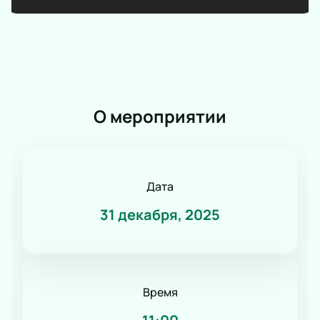
Романс
Танец
КВН
Дискотека
Шоу иллюзионистов
Народное шоу
О мероприятии
Фьюжн
Конное шоу
Дата
31 декабря, 2025
Время