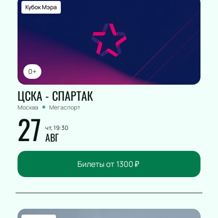
Кубок Мэра
0+
ЦСКА - СПАРТАК
Москва
Мегаспорт
27
чт, 19:30
АВГ
Билеты от
1300
₽