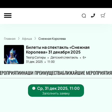
ДРУГОЕ
КОНЦЕРТ
Главная
Афиша
Снежная Королева
ДЕТЯМ
Билеты на спектакль «Снежная
Королева» 31 декабря 2025
Театр Сатиры
Детский спектакль
6+
31 дек. 2025
11:00
ТЕАТР
СПОРТ
МЕРОПРИЯТИИ
НАШИ ПРЕИМУЩЕСТВА
БЛИЖАЙШИЕ МЕРОПРИЯТИЯ
ПОДАРОЧНЫЕ
СЕРТИФИКАТЫ
Другое
Детям
Лекция