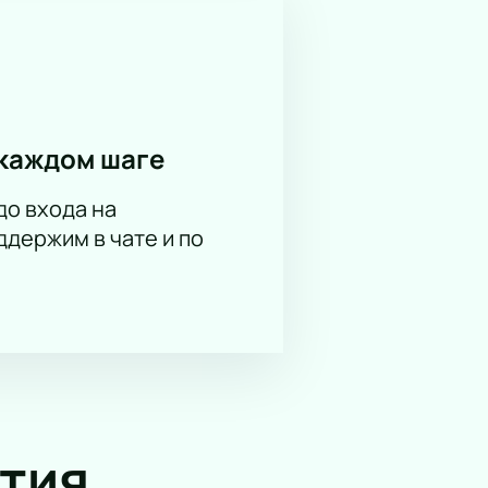
каждом шаге
до входа на
держим в чате и по
тия