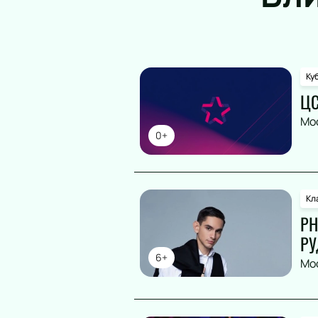
Ку
ЦС
Мо
0+
Кл
РН
РУ
6+
Мо