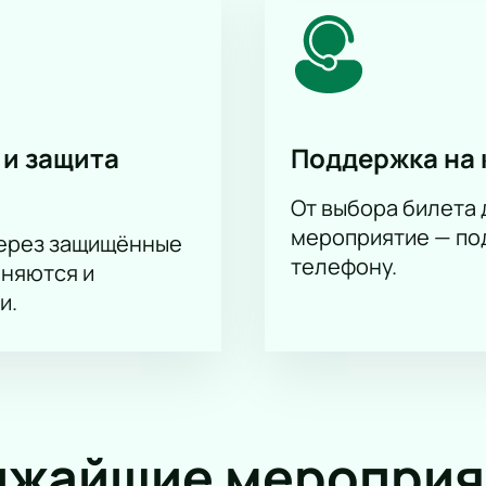
 и защита
Поддержка на 
От выбора билета 
мероприятие — под
через защищённые
телефону.
аняются и
и.
ижайшие мероприя