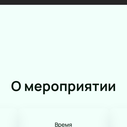
Новогоднее шоу
Панк
Романс
Танец
КВН
Дискотека
Шоу иллюзионистов
Народное шоу
Фьюжн
Конное шоу
О мероприятии
Время