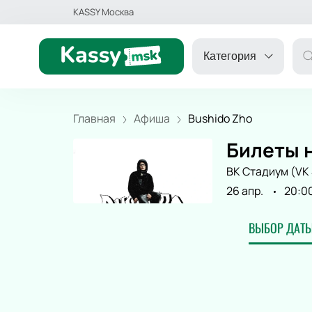
KASSY Москва
Категория
Главная
Афиша
Bushido Zho
Билеты н
ДРУГОЕ
ВК Стадиум (VK 
26 апр.
20:0
КОНЦЕРТ
ВЫБОР ДАТЫ
ДЕТЯМ
ТЕАТР
СПОРТ