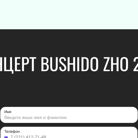
Новогодняя 
Концерт
Театр
Классика
Комедия
Поп
Драма
ЦЕРТ BUSHIDO ZHO 
Рок
Спектакль
Оркестр
Балет
Эстрада
Пьеса
Stand Up
Опера
Хип-хоп
Музыкальный
Джаз и блюз
Мюзикл
Фестиваль
Творческий 
Имя
Рэп
Моноспекта
Юмористическое шоу
Трагикомеди
Ансамбль
Оперетта
Телефон
Электронная музыка
Танцевальны