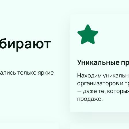
ого грандиозного шоу!
Купить билеты
на нашем сайте можно
исполнении и насладиться мощной энергетикой артиста.
ашем сайте гарантирует вам удобный и быстрый процесс при
ыбирают
Уникальные п
тались только яркие
Находим уникальн
организаторов и 
— даже те, которы
продаже.