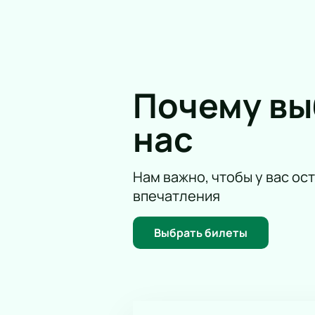
Не упустите шанс стать частью эт
услышать любимые треки в живом 
Кроме того, покупка билетов на н
выбрать лучшие места в зале.
Почему в
нас
Нам важно, чтобы у вас ос
впечатления
Выбрать билеты