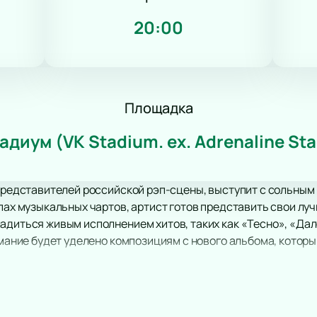
20:00
Площадка
адиум (VK Stadium. ex. Adrenaline St
 представителей российской рэп-сцены, выступит с сольным
пах музыкальных чартов, артист готов представить свои луч
адиться живым исполнением хитов, таких как «Тесно», «Дал
нимание будет уделено композициям с нового альбома, котор
колепной акустикой и атмосферой, станет идеальной площа
ый зритель сможет ощутить энергию и эмоции, которые Bus