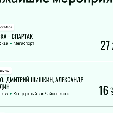
бок Мэра
КА - СПАРТАК
27
сква
Мегаспорт
ассика
О. ДМИТРИЙ ШИШКИН, АЛЕКСАНДР
16
ДИН
с
С
сква
Концертный зал Чайковского