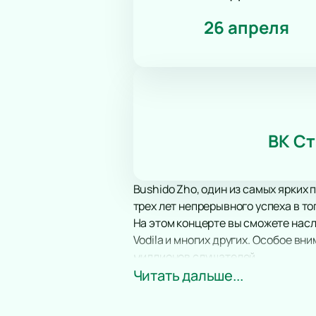
26 апреля
ВК Ст
Bushido Zho, один из самых ярких
трех лет непрерывного успеха в то
На этом концерте вы сможете насл
Vodila и многих других. Особое в
миллионов слушателей.
VK Stadium, известный своей вели
Читать дальше...
музыкального события. Здесь кажд
выступления.