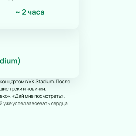
~
2 часа
adium)
 концертом в VK Stadium. После
шие треки и новинки.
еко», «Дай мне посмотреть»,
ый уже успел завоевать сердца
дкой для этого незабываемого
hido Zho вкладывает в свои