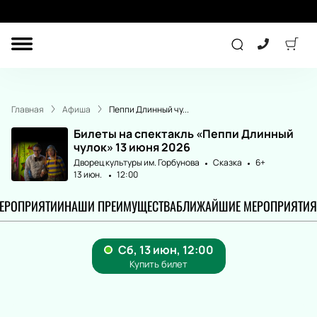
ДРУГОЕ
КОНЦЕРТ
Главная
Афиша
Пеппи Длинный чу...
ДЕТЯМ
Билеты на спектакль «Пеппи Длинный
чулок» 13 июня 2026
Дворец культуры им. Горбунова
Сказка
6+
13 июн.
12:00
ТЕАТР
СПОРТ
МЕРОПРИЯТИИ
НАШИ ПРЕИМУЩЕСТВА
БЛИЖАЙШИЕ МЕРОПРИЯТИЯ
ПОДАРОЧНЫЕ
СЕРТИФИКАТЫ
Другое
Детям
Лекция