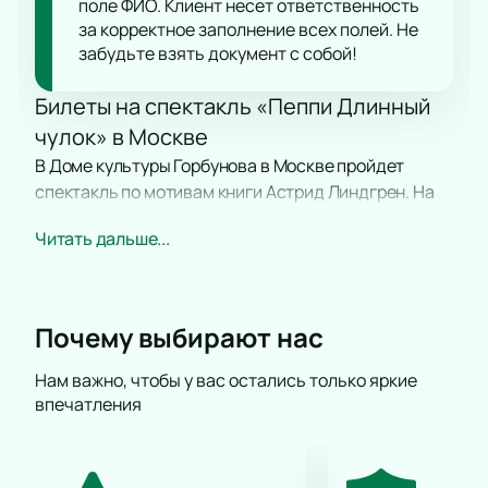
поле ФИО. Клиент несет ответственность
за корректное заполнение всех полей. Не
забудьте взять документ с собой!
Билеты на спектакль «Пеппи Длинный
чулок» в Москве
В Доме культуры Горбунова в Москве пройдет
спектакль по мотивам книги Астрид Линдгрен. На
сцене покажут историю девочки, которая
Читать дальше...
отличается силой, юмором и добротой. Театр
приглашает зрителей любого возраста увидеть
рассказ о дружбе и приключениях.
Почему выбирают нас
Сюжет
Главная героиня — Пеппи — мечтает о
Нам важно, чтобы у вас остались только яркие
впечатления
благородстве, щедрости и смелости. В спектакле
расскажут о её путешествиях с отцом-капитаном,
фантазиях и розыгрышах. Постановка основана на
классической детской книге и знакомит с одной из