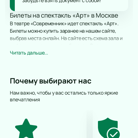
забудьте взять документ с собой!
Билеты на спектакль «Арт» в Москве
В театре «Современник» идет спектакль «Арт».
Билеты можно купить заранее на нашем сайте,
выбрав места онлайн. На сайте есть схема зала и
информация о стоимости билетов. Спектакль
Читать дальше...
входит в новый сезон театра.
Сюжет
Главные герои — Иван, Серж и Марк. Они работают
Почему выбирают нас
в разных сферах, но их дружба меняется после
покупки картины. Один из друзей покупает холст за
Нам важно, чтобы у вас остались только яркие
впечатления
крупную сумму, что вызывает споры о ценностях и
взглядах на искусство и отношения. Спектакль
поднимает темы убеждений, ценностей и
взаимопонимания. Продолжительность позволяет
зрителям полностью погрузиться в сюжет.