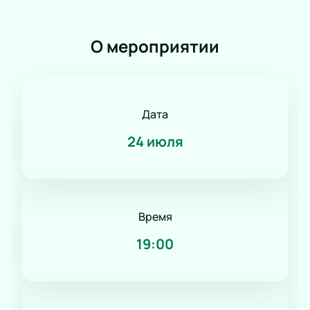
Романс
Танец
О мероприятии
КВН
Дискотека
Шоу иллюзионистов
Народное шоу
Дата
Фьюжн
Конное шоу
24 июля
Время
19:00