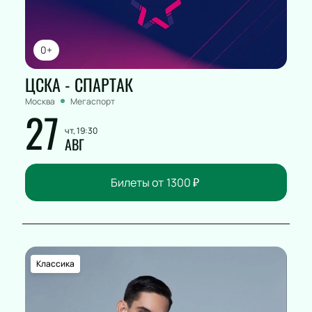
0+
ЦСКА - СПАРТАК
Москва
Мегаспорт
27
чт, 19:30
АВГ
Билеты от
1300
₽
Классика