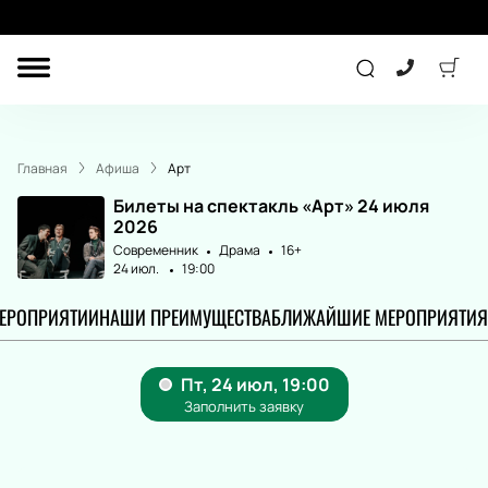
ДРУГОЕ
КОНЦЕРТ
Главная
Афиша
Арт
ДЕТЯМ
Билеты на спектакль «Арт» 24 июля
2026
Современник
Драма
16+
24 июл.
19:00
ТЕАТР
СПОРТ
МЕРОПРИЯТИИ
НАШИ ПРЕИМУЩЕСТВА
БЛИЖАЙШИЕ МЕРОПРИЯТИЯ
ПОДАРОЧНЫЕ
СЕРТИФИКАТЫ
Другое
Детям
Лекция